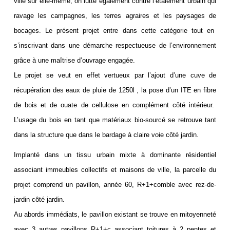
ville sur elle-même, on lutte également contre l’étalement urbain qui
ravage les campagnes, les terres agraires et les paysages de
bocages. Le présent projet entre dans cette catégorie tout en
s’inscrivant dans une démarche respectueuse de l’environnement
grâce à une maîtrise d’ouvrage engagée.
Le projet se veut en effet vertueux par l’ajout d’une cuve de
récupération des eaux de pluie de 1250l , la pose d’un ITE en fibre
de bois et de ouate de cellulose en complément côté intérieur.
L’usage du bois en tant que matériaux bio-sourcé se retrouve tant
dans la structure que dans le bardage à claire voie côté jardin.
Implanté dans un tissu urbain mixte à dominante résidentiel
associant immeubles collectifs et maisons de ville, la parcelle du
projet comprend un pavillon, année 60, R+1+comble avec rez-de-
jardin côté jardin.
Au abords immédiats, le pavillon existant se trouve en mitoyenneté
avec 3 autres pavillons R+1+c associant toitures à 2 pentes et